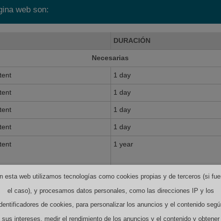
ágina web son:
DURACIÓN
Necesarias
tent
1 day
tent
1 day
tent
1 day
tent
1 day
tent
1 year
n esta web utilizamos tecnologías como cookies propias y de terceros (si fue
el caso), y procesamos datos personales, como las direcciones IP y los
identificadores de cookies, para personalizar los anuncios y el contenido segú
sus intereses, medir el rendimiento de los anuncios y el contenido y obtener
tent
1 year