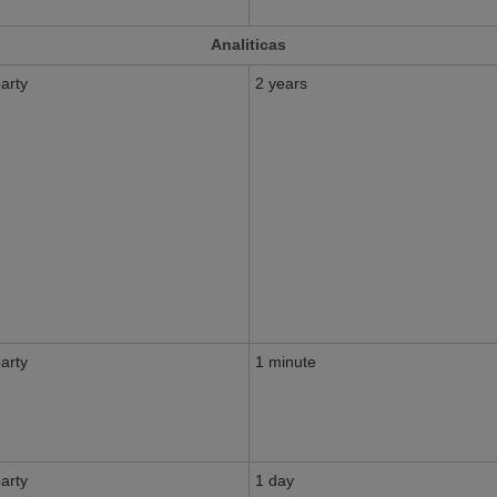
Analiticas
party
2 years
party
1 minute
party
1 day