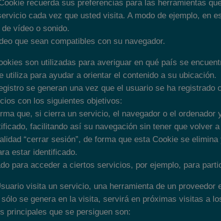
Cookie recuerda sus preferencias para las herramientas que 
servicio cada vez que usted visita. A modo de ejemplo, en es
 de vídeo o sonido.
ídeo que sean compatibles con su navegador.
okies son utilizadas para averiguar en qué país se encuentr
 utiliza para ayudar a orientar el contenido a su ubicación.
gistro se generan una vez que el usuario se ha registrado o
vicios con los siguientes objetivos:
orma que, si cierra un servicio, el navegador o el ordenador
tificado, facilitando así su navegación sin tener que volver 
onalidad “cerrar sesión”, de forma que esta Cookie se elimina
ra estar identificado.
do para acceder a ciertos servicios, por ejemplo, para parti
uario visita un servicio, una herramienta de un proveedor e
ólo se genera en la visita, servirá en próximas visitas a lo
os principales que se persiguen son: