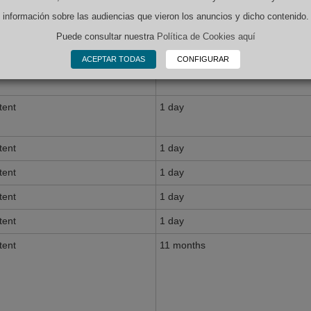
información sobre las audiencias que vieron los anuncios y dicho contenido.
Puede consultar nuestra
Política de Cookies aquí
ACEPTAR TODAS
CONFIGURAR
tent
1 day
tent
1 day
tent
1 day
tent
1 day
tent
1 day
tent
11 months