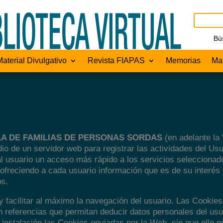
Bú
Material Divulgativo
Revista FIAPAS
Memorias
Man
A DE FAMILIAS DE PERSONAS SORDAS
(en adelante la
io de un servidor web para registrar las actividades del Us
ar al usuario un acceso más rápido a los servicios seleccion
y ofreciendo a cada usuario información que es de su interés
os.
y facilitar al máximo la navegación del usuario. Las Cookie
 referencias que permitan deducir datos personales del usua
instalación las Cookies enviadas por la Web, sin que ello pe