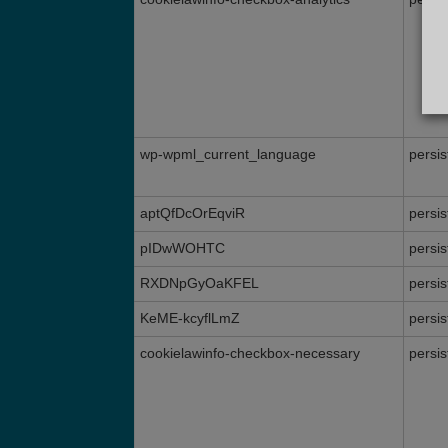
wp-wpml_current_language
persis
aptQfDcOrEqviR
persis
pIDwWOHTC
persis
RXDNpGyOaKFEL
persis
KeME-kcyflLmZ
persis
cookielawinfo-checkbox-necessary
persis