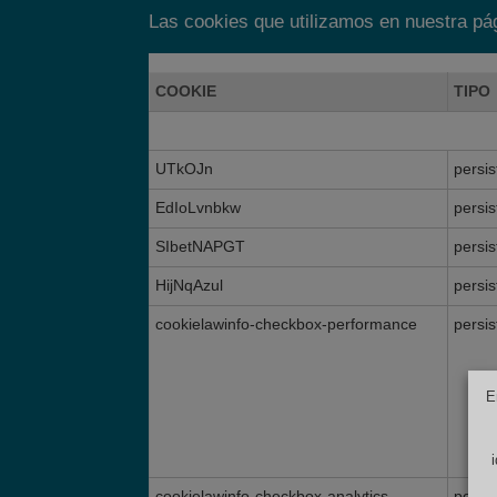
Las cookies que utilizamos en nuestra p
COOKIE
TIPO
UTkOJn
persis
EdIoLvnbkw
persis
SIbetNAPGT
persis
HijNqAzul
persis
cookielawinfo-checkbox-performance
persis
E
cookielawinfo-checkbox-analytics
persis