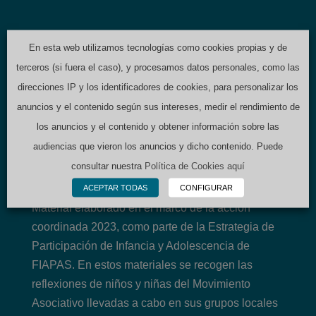
Editorial
: FIAPAS
En esta web utilizamos tecnologías como cookies propias y de
Autor
: Confederación Española de Familias
terceros (si fuera el caso), y procesamos datos personales, como las
de Personas Sordas - FIAPAS
direcciones IP y los identificadores de cookies, para personalizar los
Año
: 2023
anuncios y el contenido según sus intereses, medir el rendimiento de
Idioma
: Español
Páginas
: 1
los anuncios y el contenido y obtener información sobre las
audiencias que vieron los anuncios y dicho contenido. Puede
consultar nuestra
Política de Cookies aquí
Contenido:
ACEPTAR TODAS
CONFIGURAR
Material elaborado en el marco de la acción
coordinada 2023, como parte de la Estrategia de
Participación de Infancia y Adolescencia de
FIAPAS. En estos materiales se recogen las
reflexiones de niños y niñas del Movimiento
Asociativo llevadas a cabo en sus grupos locales