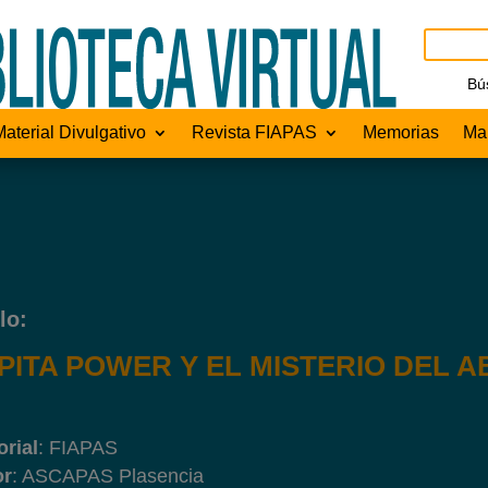
Bú
Material Divulgativo
Revista FIAPAS
Memorias
Man
lo:
PITA POWER Y EL MISTERIO DEL
orial
: FIAPAS
or
: ASCAPAS Plasencia