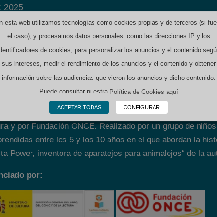
: 2025
oma
: Español
n esta web utilizamos tecnologías como cookies propias y de terceros (si fue
inas
: 5
el caso), y procesamos datos personales, como las direcciones IP y los
año
: 210 x 297mm
identificadores de cookies, para personalizar los anuncios y el contenido segú
sus intereses, medir el rendimiento de los anuncios y el contenido y obtener
tenido:
información sobre las audiencias que vieron los anuncios y dicho contenido.
Puede consultar nuestra
Política de Cookies aquí
to infantil finalista del Concurso FIAPAS «Libro Viajero» 20
ACEPTAR TODAS
CONFIGURAR
omento de la lectura para niños, niñas y adolescentes con so
ura y por Fundación ONCE. Realizado por un grupo de niñ
rendidas entre los 5 y los 10 años en el que abordan la hist
ta Power, inventora de aparatejos para animalejos“ de la auto
nciado por: