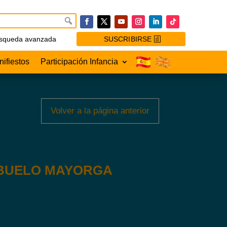
squeda avanzada
SUSCRIBIRSE
ifiestos
Participación Infancia
Volver a la página anterior
 ABUELO MAYORGA