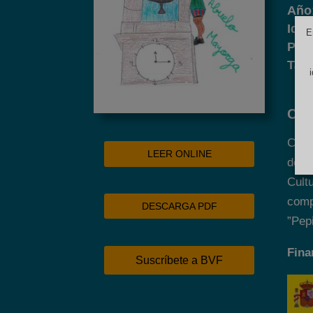
Año
Idi
E
Pág
Tam
Con
Cuen
LEER ONLINE
de F
Cult
comp
DESCARGA PDF
”Pepi
Fina
Suscríbete a BVF