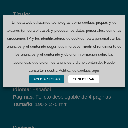
Título:
En esta web utilizamos tecnologías como cookies propias y de
PREVENCIÓN Y DIAGNÓSTICO PRECOZ
terceros (si fuera el caso), y procesamos datos personales, como las
DE LA SORDERA POR OTOTÓXICOS
direcciones IP y los identificadores de cookies, para personalizar los
anuncios y el contenido según sus intereses, medir el rendimiento de
Editorial
: FIAPAS
los anuncios y el contenido y obtener información sobre las
Autor
: Comisión para la Detección Precoz
audiencias que vieron los anuncios y dicho contenido. Puede
de la Sordera Infantil - CODEPEH
consultar nuestra
Política de Cookies aquí
Depósito legal
: M-24949-2020
ACEPTAR TODAS
CONFIGURAR
Año
: 2020
Idioma
: Español
Páginas
: Folleto desplegable de 4 páginas
Tamaño
: 190 x 275 mm
Contenido: