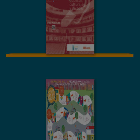
espacios públicos
culturales y de ocio
MATERIAL GRÁFICO
Discapacidad
Auditiva. Recursos
para el acceso a la
comunicación y a la
formación