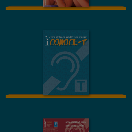
MATERIAL GRÁFICO
¿TIENE PÉRDIDA
DE AUDICIÓN Y
USA PRÓTESIS?
CONOCE-T
MATERIAL GRÁFICO
Accesibilidad para
personas sordas en