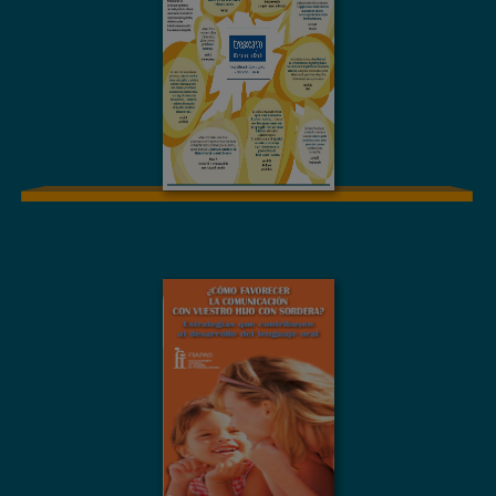
los Derechos de las
Personas con
Discapacidad
MATERIAL GRÁFICO
¿CÓMO
FAVORECER LA
COMUNICACIÓN
CON VUESTRO
HIJO CON
SORDERA?
ESTRATEGIAS
QUE
CONTRIBUYEN AL
DESARROLLO DEL
LENGUAJE ORAL