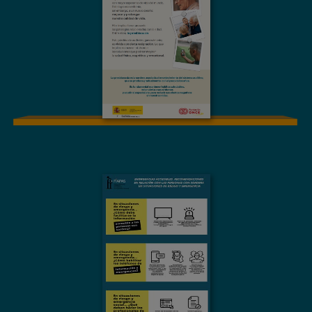
MATERIAL GRÁFICO
Emergencias
Accesibles:
Recomendaciones
en relación con las
personas con
sordera