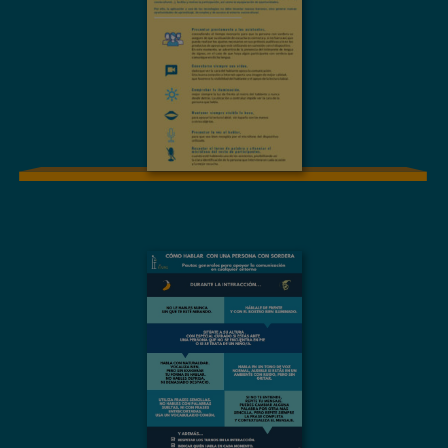
INCLUSIVOS Y
ACCESIBLES PARA
LAS PERSONAS
CON SORDERA.
Pautas
recomendadas
para clases online,
videoconferencias y
videorreuniones
MATERIAL GRÁFICO
Cómo hablar con
una persona con
sordera. Pautas
generales de
comunicación
(cualquier entorno)